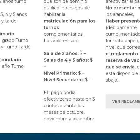
2 años turno
que son de dominio
efectivizar el p
a
público, no es posible
No presentar 
 3, 4 y 5 años
habilitar l
a
los aranceles,
y tarde
matriculación para los
Haber presen
turnos
(debidamente
rimario
complementarios.
cumplimentado
o grado Turno
Los valores son:
formato papel), 
y Turno Tarde
nivel que corre
Sala de 2 años:
$ –
el reglamento
ecundario
Salas de 4 y 5 años:
$
reserva de va
o año Turno
–
que se envía.
e
Nivel Primario:
$ –
está disponible
Nivel Secundario:
$ –
abajo.
EL pago podrá
efectivizarse hasta en 3
VER REGLAM
cuotas durante los
meses de octubre,
noviembre y diciembre.