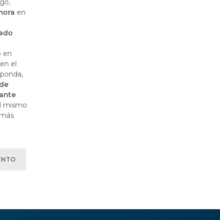
ago,
mora
en
tado
 en
en el
sponda,
 de
cante
l mismo
 más
ENTO