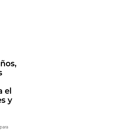
ños,
s
n
 el
es y
para