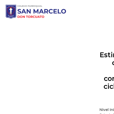
Esti
co
ci
Nivel In